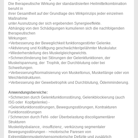
Die therapeutische Wirkung der standardisierten Heilmittelkombination
beruht in
ihrer Gesamtheit auf der Grundlage des Wirkprinzips jeder einzelnen
Maßnahme
unter Ausnutzung der sich ergebenden Synergieeffekte.
Abhängig von den Schädigungen kumulieren sich die nachfolgenden
therapeutischen
Wirkungen:
>Verbesserung der Beweglichkeit funktionsgestörter Gelenke.
>Aktivierung und Kräftigung geschwächter/gelähmter Muskulatur.
>Wiederherstellung des Muskelgleichgewichts.
>Schmerzlinderung bei Störungen der Gelenkfunktionen, der
Muskelspannung, der Trophik, der Durchblutung oder bei
Schwellungen.
>Verbesserung/Normalisierung von Muskeltonus, Muskellänge oder von
Weichteilstrukturen.
>Verbesserung der Gewebetrophik und Durchblutung, Ödemminderung.
Anwendungsbereiche:
>Schmerzen durch Gelenkfunktionsstörung, Gelenkblockierung (auch
ISG oder Kopfgelenke) -
>Gelenkfunktionsstörungen, Bewegungsstörungen, Kontrakturen
Funktionsstörungen
/ Schmerzen durch Fehl- oder Überbelastung discoligamentärer
Strukturen
Muskeldysbalance, -insuffizienz, -verkürzung segmentaler
Bewegungsstörungen - >motorische Paresen von
Extremitätenmuskeln/sensomotorische Defizite und zusätzlich